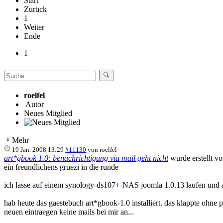
Start
Zurück
1
Weiter
Ende
1
roelfel
Autor
Neues Mitglied
Mehr
19 Jan. 2008 13:29
#11130
von
roelfel
art*gbook 1.0: benachrichtigung via mail geht nicht
wurde erstellt v
ein freundlichens gruezi in die runde
ich lasse auf einem synology-ds107+-NAS joomla 1.0.13 laufen und alle
hab heute das gaestebuch art*gbook-1.0 installiert. das klappte oh
neuen eintraegen keine mails bei mir an...