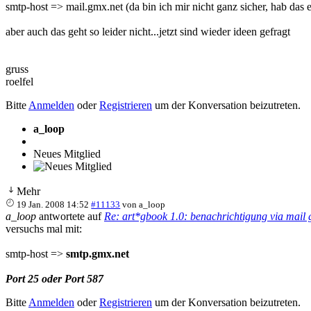
smtp-host => mail.gmx.net (da bin ich mir nicht ganz sicher, hab das 
aber auch das geht so leider nicht...jetzt sind wieder ideen gefragt
gruss
roelfel
Bitte
Anmelden
oder
Registrieren
um der Konversation beizutreten.
a_loop
Neues Mitglied
Mehr
19 Jan. 2008 14:52
#11133
von
a_loop
a_loop
antwortete auf
Re: art*gbook 1.0: benachrichtigung via mail g
versuchs mal mit:
smtp-host =>
smtp.gmx.net
Port 25 oder Port 587
Bitte
Anmelden
oder
Registrieren
um der Konversation beizutreten.