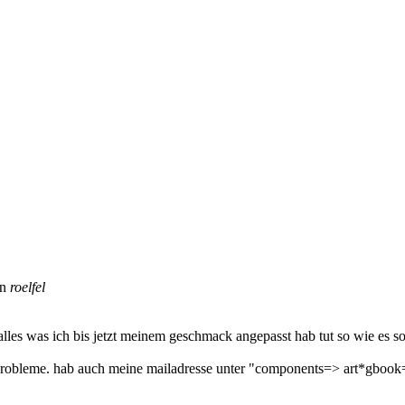
on
roelfel
s was ich bis jetzt meinem geschmack angepasst hab tut so wie es sollte
ne probleme. hab auch meine mailadresse unter "components=> art*gboo