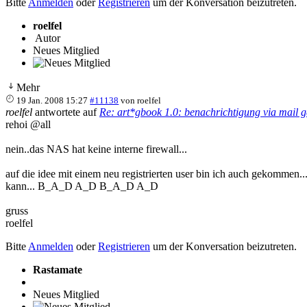
Bitte
Anmelden
oder
Registrieren
um der Konversation beizutreten.
roelfel
Autor
Neues Mitglied
Mehr
19 Jan. 2008 15:27
#11138
von
roelfel
roelfel
antwortete auf
Re: art*gbook 1.0: benachrichtigung via mail g
rehoi @all
nein..das NAS hat keine interne firewall...
auf die idee mit einem neu registrierten user bin ich auch gekommen
kann... B_A_D A_D B_A_D A_D
gruss
roelfel
Bitte
Anmelden
oder
Registrieren
um der Konversation beizutreten.
Rastamate
Neues Mitglied