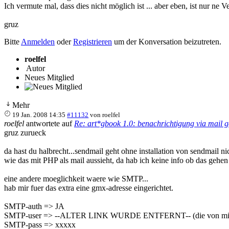
Ich vermute mal, dass dies nicht möglich ist ... aber eben, ist nur ne 
gruz
Bitte
Anmelden
oder
Registrieren
um der Konversation beizutreten.
roelfel
Autor
Neues Mitglied
Mehr
19 Jan. 2008 14:35
#11132
von
roelfel
roelfel
antwortete auf
Re: art*gbook 1.0: benachrichtigung via mail g
gruz zurueck
da hast du halbrecht...sendmail geht ohne installation von sendmail nich
wie das mit PHP als mail aussieht, da hab ich keine info ob das gehen s
eine andere moeglichkeit waere wie SMTP...
hab mir fuer das extra eine gmx-adresse eingerichtet.
SMTP-auth => JA
SMTP-user => --ALTER LINK WURDE ENTFERNT-- (die von mir e
SMTP-pass => xxxxx