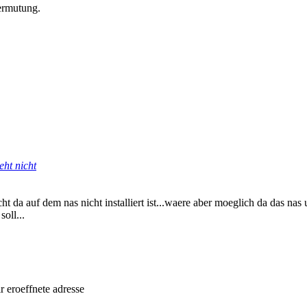
Vermutung.
eht nicht
t da auf dem nas nicht installiert ist...waere aber moeglich da das nas u
oll...
roeffnete adresse