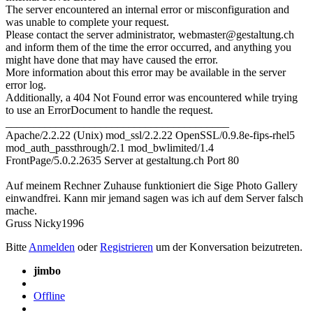
The server encountered an internal error or misconfiguration and
was unable to complete your request.
Please contact the server administrator, webmaster@gestaltung.ch
and inform them of the time the error occurred, and anything you
might have done that may have caused the error.
More information about this error may be available in the server
error log.
Additionally, a 404 Not Found error was encountered while trying
to use an ErrorDocument to handle the request.
________________________________________
Apache/2.2.22 (Unix) mod_ssl/2.2.22 OpenSSL/0.9.8e-fips-rhel5
mod_auth_passthrough/2.1 mod_bwlimited/1.4
FrontPage/5.0.2.2635 Server at gestaltung.ch Port 80
Auf meinem Rechner Zuhause funktioniert die Sige Photo Gallery
einwandfrei. Kann mir jemand sagen was ich auf dem Server falsch
mache.
Gruss Nicky1996
Bitte
Anmelden
oder
Registrieren
um der Konversation beizutreten.
jimbo
Offline