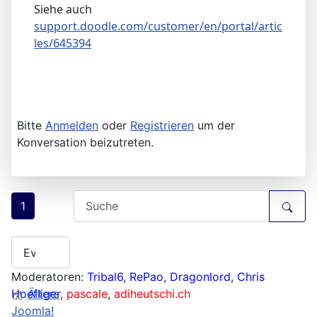
Siehe auch
support.doodle.com/customer/en/portal/artic
les/645394
Bitte
Anmelden
oder
Registrieren
um der
Konversation beizutreten.
1
Moderatoren:
Tribal6
,
RePao
,
Dragonlord
,
Chris
Hoefliger
Ältere
,
pascale
,
adiheutschi.ch
Joomla!