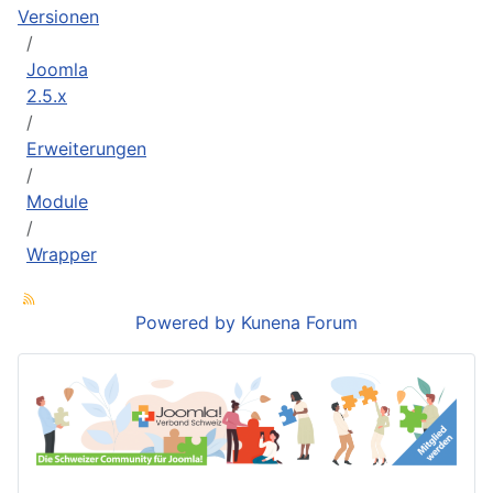
Versionen
Joomla
2.5.x
Erweiterungen
Module
Wrapper
Powered by
Kunena Forum