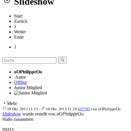
Slideshow
Start
Zurück
1
Weiter
Ende
1
oOPhilippeOo
Autor
Offline
Junior Mitglied
Mehr
10 Okt. 2013 11:15
-
10 Okt. 2013 11:28
#37795
von
oOPhilippeOo
Slideshow
wurde erstellt von
oOPhilippeOo
Hallo zusammen
INFO: