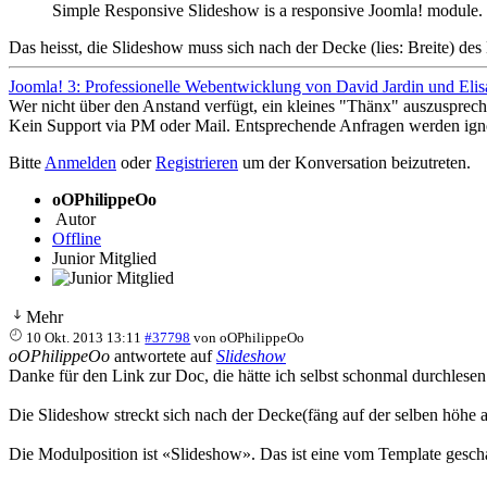
Simple Responsive Slideshow is a responsive Joomla! module. Th
Das heisst, die Slideshow muss sich nach der Decke (lies: Breite) des M
Joomla! 3: Professionelle Webentwicklung von David Jardin und Elis
Wer nicht über den Anstand verfügt, ein kleines "Thänx" auszusprech
Kein Support via PM oder Mail. Entsprechende Anfragen werden igno
Bitte
Anmelden
oder
Registrieren
um der Konversation beizutreten.
oOPhilippeOo
Autor
Offline
Junior Mitglied
Mehr
10 Okt. 2013 13:11
#37798
von
oOPhilippeOo
oOPhilippeOo
antwortete auf
Slideshow
Danke für den Link zur Doc, die hätte ich selbst schonmal durchlesen 
Die Slideshow streckt sich nach der Decke(fäng auf der selben höhe a
Die Modulposition ist «Slideshow». Das ist eine vom Template gesch