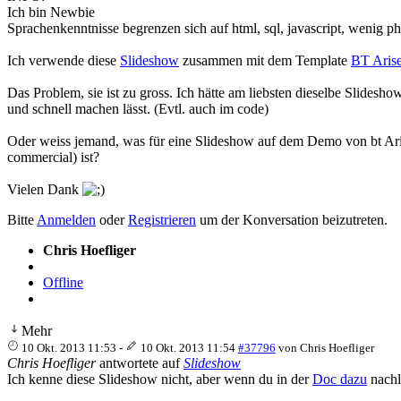
Ich bin Newbie
Sprachenkenntnisse begrenzen sich auf html, sql, javascript, wenig p
Ich verwende diese
Slideshow
zusammen mit dem Template
BT Aris
Das Problem, sie ist zu gross. Ich hätte am liebsten dieselbe Slidesho
und schnell machen lässt. (Evtl. auch im code)
Oder weiss jemand, was für eine Slideshow auf dem Demo von bt Aris
commercial) ist?
Vielen Dank
Bitte
Anmelden
oder
Registrieren
um der Konversation beizutreten.
Chris Hoefliger
Offline
Mehr
10 Okt. 2013 11:53
-
10 Okt. 2013 11:54
#37796
von
Chris Hoefliger
Chris Hoefliger
antwortete auf
Slideshow
Ich kenne diese Slideshow nicht, aber wenn du in der
Doc dazu
nachli