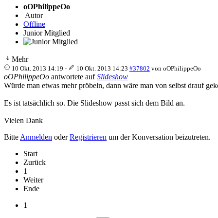
oOPhilippeOo
Autor
Offline
Junior Mitglied
Mehr
10 Okt. 2013 14:19
-
10 Okt. 2013 14:23
#37802
von
oOPhilippeOo
oOPhilippeOo
antwortete auf
Slideshow
Würde man etwas mehr pröbeln, dann wäre man von selbst drauf g
Es ist tatsächlich so. Die Slideshow passt sich dem Bild an.
Vielen Dank
Bitte
Anmelden
oder
Registrieren
um der Konversation beizutreten.
Start
Zurück
1
Weiter
Ende
1