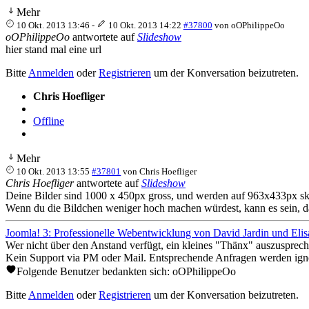
Mehr
10 Okt. 2013 13:46
-
10 Okt. 2013 14:22
#37800
von
oOPhilippeOo
oOPhilippeOo
antwortete auf
Slideshow
hier stand mal eine url
Bitte
Anmelden
oder
Registrieren
um der Konversation beizutreten.
Chris Hoefliger
Offline
Mehr
10 Okt. 2013 13:55
#37801
von
Chris Hoefliger
Chris Hoefliger
antwortete auf
Slideshow
Deine Bilder sind 1000 x 450px gross, und werden auf 963x433px skali
Wenn du die Bildchen weniger hoch machen würdest, kann es sein, da
Joomla! 3: Professionelle Webentwicklung von David Jardin und Elis
Wer nicht über den Anstand verfügt, ein kleines "Thänx" auszusprech
Kein Support via PM oder Mail. Entsprechende Anfragen werden igno
Folgende Benutzer bedankten sich:
oOPhilippeOo
Bitte
Anmelden
oder
Registrieren
um der Konversation beizutreten.