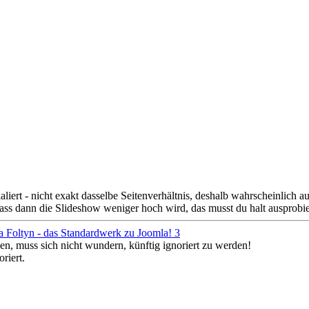
ert - nicht exakt dasselbe Seitenverhältnis, deshalb wahrscheinlich au
ss dann die Slideshow weniger hoch wird, das musst du halt ausprobier
a Foltyn - das Standardwerk zu Joomla! 3
en, muss sich nicht wundern, künftig ignoriert zu werden!
riert.