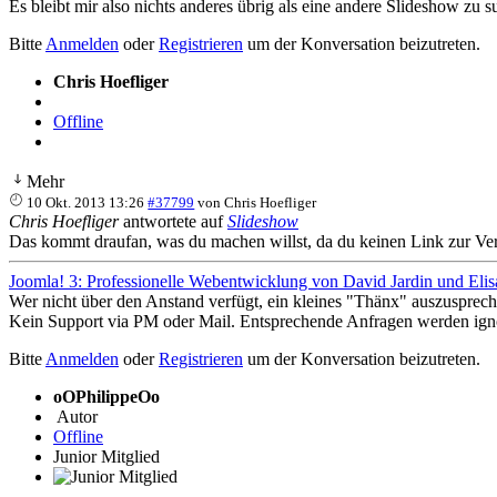
Es bleibt mir also nichts anderes übrig als eine andere Slideshow zu 
Bitte
Anmelden
oder
Registrieren
um der Konversation beizutreten.
Chris Hoefliger
Offline
Mehr
10 Okt. 2013 13:26
#37799
von
Chris Hoefliger
Chris Hoefliger
antwortete auf
Slideshow
Das kommt draufan, was du machen willst, da du keinen Link zur Verfü
Joomla! 3: Professionelle Webentwicklung von David Jardin und Elis
Wer nicht über den Anstand verfügt, ein kleines "Thänx" auszusprech
Kein Support via PM oder Mail. Entsprechende Anfragen werden igno
Bitte
Anmelden
oder
Registrieren
um der Konversation beizutreten.
oOPhilippeOo
Autor
Offline
Junior Mitglied