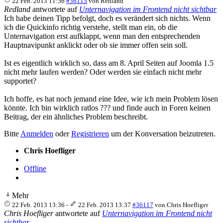
22 Feb. 2013 11:56
#36115
von
Redland
Redland
antwortete auf
Unternavigation im Frontend nicht sichtbar
Ich habe deinen Tipp befolgt, doch es verändert sich nichts. Wenn
ich die Quickinfo richtig verstehe, stellt man ein, ob die
Unternavigation erst aufklappt, wenn man den entsprechenden
Hauptnavipunkt anklickt oder ob sie immer offen sein soll.
Ist es eigentlich wirklich so, dass am 8. April Seiten auf Joomla 1.5
nicht mehr laufen werden? Oder werden sie einfach nicht mehr
supportet?
Ich hoffe, es hat noch jemand eine Idee, wie ich mein Problem lösen
könnte. Ich bin wirklich ratlos ??? und finde auch in Foren keinen
Beitrag, der ein ähnliches Problem beschreibt.
Bitte
Anmelden
oder
Registrieren
um der Konversation beizutreten.
Chris Hoefliger
Offline
Mehr
22 Feb. 2013 13:36
-
22 Feb. 2013 13:37
#36117
von
Chris Hoefliger
Chris Hoefliger
antwortete auf
Unternavigation im Frontend nicht
sichtbar