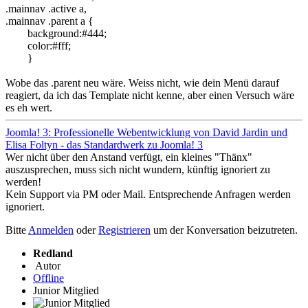
.mainnav .active a,

.mainnav .parent a {

	background:#444;

	color:#fff;

	}
Wobe das .parent neu wäre. Weiss nicht, wie dein Menü darauf
reagiert, da ich das Template nicht kenne, aber einen Versuch wäre
es eh wert.
Joomla! 3: Professionelle Webentwicklung von David Jardin und
Elisa Foltyn - das Standardwerk zu Joomla! 3
Wer nicht über den Anstand verfügt, ein kleines "Thänx"
auszusprechen, muss sich nicht wundern, künftig ignoriert zu
werden!
Kein Support via PM oder Mail. Entsprechende Anfragen werden
ignoriert.
Bitte
Anmelden
oder
Registrieren
um der Konversation beizutreten.
Redland
Autor
Offline
Junior Mitglied