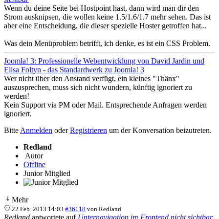
Wenn du deine Seite bei Hostpoint hast, dann wird man dir den
Strom ausknipsen, die wollen keine 1.5/1.6/1.7 mehr sehen. Das ist
aber eine Entscheidung, die dieser spezielle Hoster getroffen hat...
Was dein Menüproblem betrifft, ich denke, es ist ein CSS Problem.
Joomla! 3: Professionelle Webentwicklung von David Jardin und
Elisa Foltyn - das Standardwerk zu Joomla! 3
Wer nicht über den Anstand verfügt, ein kleines "Thänx"
auszusprechen, muss sich nicht wundern, künftig ignoriert zu
werden!
Kein Support via PM oder Mail. Entsprechende Anfragen werden
ignoriert.
Bitte
Anmelden
oder
Registrieren
um der Konversation beizutreten.
Redland
Autor
Offline
Junior Mitglied
Mehr
22 Feb. 2013 14:03
#36118
von
Redland
Redland
antwortete auf
Unternavigation im Frontend nicht sichtbar