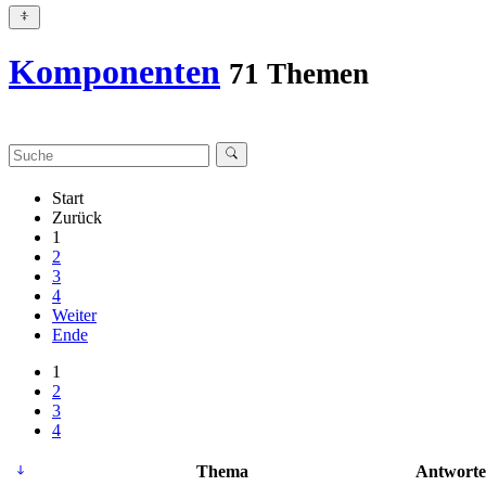
Komponenten
71 Themen
Start
Zurück
1
2
3
4
Weiter
Ende
1
2
3
4
Thema
Antworte