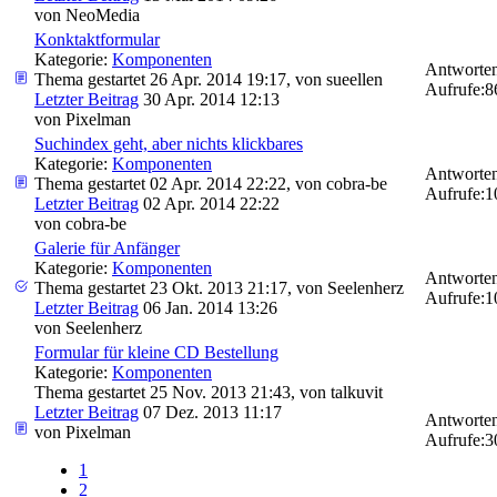
von
NeoMedia
Konktaktformular
Kategorie:
Komponenten
Antworten
Thema gestartet 26 Apr. 2014 19:17, von
sueellen
Aufrufe:
8
Letzter Beitrag
30 Apr. 2014 12:13
von
Pixelman
Suchindex geht, aber nichts klickbares
Kategorie:
Komponenten
Antworten
Thema gestartet 02 Apr. 2014 22:22, von
cobra-be
Aufrufe:
1
Letzter Beitrag
02 Apr. 2014 22:22
von
cobra-be
Galerie für Anfänger
Kategorie:
Komponenten
Antworten
Thema gestartet 23 Okt. 2013 21:17, von
Seelenherz
Aufrufe:
1
Letzter Beitrag
06 Jan. 2014 13:26
von
Seelenherz
Formular für kleine CD Bestellung
Kategorie:
Komponenten
Thema gestartet 25 Nov. 2013 21:43, von
talkuvit
Letzter Beitrag
07 Dez. 2013 11:17
Antworten
von
Pixelman
Aufrufe:
3
1
2