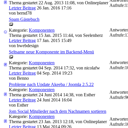
Antworten
Thema gestartet 22 Aug. 2013 11:08, von
Onlineplaner
Aufrufe:
1
Letzter Beitrag
26 Jan. 2016 17:16
von
bernd78
Spam Gästebuch
Antworten
Kategorie:
Komponenten
Aufrufe:
1
Thema gestartet 15 Jan. 2015 11:44, von
Seelenherz
Letzter Beitrag
17 Jan. 2015 15:49
von
bwebdesign
Seltsame neue Komponente im Backend-Menü
Antworten
Kategorie:
Komponenten
Aufrufe:
1
Thema gestartet 04 Sep. 2014 17:32, von
nicolafw
Letzter Beitrag
04 Sep. 2014 19:23
von
Benno
Probleme nach Update Akeeba / Joomla 2.5.22
Kategorie:
Komponenten
Antworten
Thema gestartet 24 Juni 2014 14:38, von
Esther
Aufrufe:
9
Letzter Beitrag
24 Juni 2014 16:04
von
Esther
Jom Social Mitglieder nach dem Nachnamen sortieren
Kategorie:
Komponenten
Antworten
Thema gestartet 23 Jan. 2013 12:18, von
Onlineplaner
Aufrufe:
1
Letzter Beitrag
13 Mai 2014 09:26