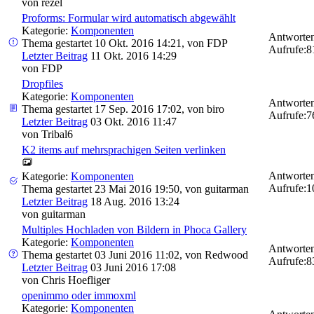
von
rezel
Proforms: Formular wird automatisch abgewählt
Kategorie:
Komponenten
Antworten
Thema gestartet 10 Okt. 2016 14:21, von
FDP
Aufrufe:
8
Letzter Beitrag
11 Okt. 2016 14:29
von
FDP
Dropfiles
Kategorie:
Komponenten
Antworten
Thema gestartet 17 Sep. 2016 17:02, von
biro
Aufrufe:
7
Letzter Beitrag
03 Okt. 2016 11:47
von
Tribal6
K2 items auf mehrsprachigen Seiten verlinken
Antworten
Kategorie:
Komponenten
Aufrufe:
1
Thema gestartet 23 Mai 2016 19:50, von
guitarman
Letzter Beitrag
18 Aug. 2016 13:24
von
guitarman
Multiples Hochladen von Bildern in Phoca Gallery
Kategorie:
Komponenten
Antworten
Thema gestartet 03 Juni 2016 11:02, von
Redwood
Aufrufe:
8
Letzter Beitrag
03 Juni 2016 17:08
von
Chris Hoefliger
openimmo oder immoxml
Kategorie:
Komponenten