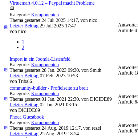
Virtuemart 4.0.12 – Paypal macht Probleme
Kategorie:
Komponenten
Thema gestartet 24 Juli 2025 14:17, von
nico
Antworten
Letzter Beitrag
29 Juli 2025 17:47
Aufrufe:
4
von
nico
1
2
Import in ein Joomla-Listenfeld
Kategorie:
Komponenten
Antworten
Thema gestartet 28 Jan. 2023 09:30, von
Smith
Aufrufe:
1
Letzter Beitrag
07 Feb. 2023 10:53
von
Tribal6
community-builder - Profielseite zu breit
Kategorie:
Komponenten
Antworten
Thema gestartet 01 Jan. 2021 22:30, von
DICIDE89
Aufrufe:
6
Letzter Beitrag
02 Jan. 2021 03:15
von
DICIDE89
Phoca Guestbook
Kategorie:
Komponenten
Antworten
Thema gestartet 24 Aug. 2019 12:17, von
rezel
Aufrufe:
6
Letzter Beitrag
25 Aug. 2019 18:54