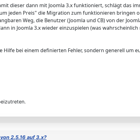
it dieser dann mit Joomla 3.x funktioniert, schlägt das im
"um jeden Preis" die Migration zum funktionieren bringen od
gangbaren Weg, die Benutzer (Joomla und CB) von der Jooml
n in Joomla 3.x wieder einzuspielen (was wahrscheinlich n
te Hilfe bei einem definierten Fehler, sondern generell um 
eizutreten.
von 2.5.16 auf 3.x?