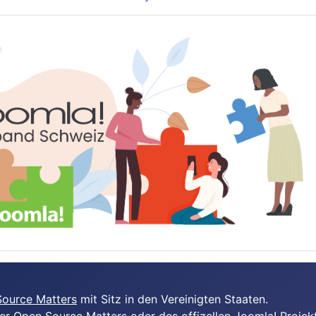
ource Matters
mit Sitz in den Vereinigten Staaten.