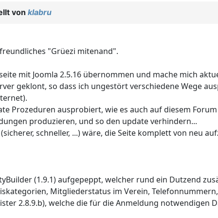
llt von
klabru
 freundliches "Grüezi mitenand".
bseite mit Joomla 2.5.16 übernommen und mache mich aktuell
erver geklont, so dass ich ungestört verschiedene Wege ausp
ternet).
te Prozeduren ausprobiert, wie es auch auf diesem Forum de
eldungen produzieren, und so den update verhindern...
(sicherer, schneller, ...) wäre, die Seite komplett von neu 
ityBuilder (1.9.1) aufgepeppt, welcher rund ein Dutzend zu
skategorien, Mitgliederstatus im Verein, Telefonnummern, 
egister 2.8.9.b), welche die für die Anmeldung notwendigen