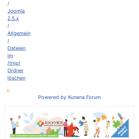
Joomla
2.5.x
Allgemein
Dateien
im
/tmp/
Ordner
löschen
Powered by
Kunena Forum