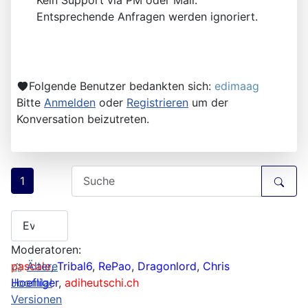
Entsprechende Anfragen werden ignoriert.
Folgende Benutzer bedankten sich:
edimaag
Bitte
Anmelden
oder
Registrieren
um der
Konversation beizutreten.
1
Moderatoren:
pascale
Ältere
,
Tribal6
,
RePao
,
Dragonlord
,
Chris
Hoefliger
Joomla!
,
adiheutschi.ch
Versionen