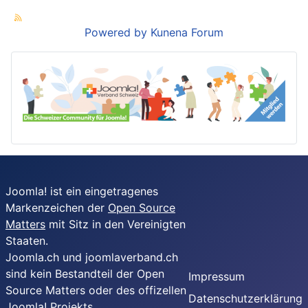
Powered by
Kunena Forum
Joomla! ist ein eingetragenes
Markenzeichen der
Open Source
Matters
mit Sitz in den Vereinigten
Staaten.
Joomla.ch und joomlaverband.ch
sind kein Bestandteil der Open
Impressum
Source Matters oder des offizellen
Datenschutzerklärung
Joomla! Projekts.