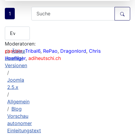
1
Moderatoren:
pascale
Ältere
,
Tribal6
,
RePao
,
Dragonlord
,
Chris
Hoefliger
Joomla!
,
adiheutschi.ch
Versionen
Joomla
2.5.x
Allgemein
Blog
Vorschau
autonomer
Einleitungstext