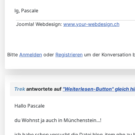
lg, Pascale
Joomla! Webdesign:
www.your-webdesign.ch
Bitte
Anmelden
oder
Registrieren
um der Konversation b
Trek
antwortete auf
"Weiterlesen-Button" gleich h
Hallo Pascale
du Wohnst ja auch in Münchenstein...!
ich habe schon versucht die Datei blog_item.php zu 