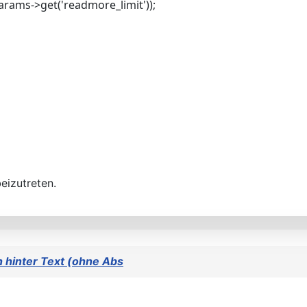
$params->get('readmore_limit'));
eizutreten.
h hinter Text (ohne Abs