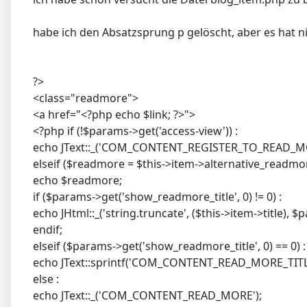
habe ich den Absatzsprung p gelöscht, aber es hat n
?>
<class="readmore">
<a href="<?php echo $link; ?>">
<?php if (!$params->get('access-view')) :
echo JText::_('COM_CONTENT_REGISTER_TO_READ_MO
elseif ($readmore = $this->item->alternative_readmor
echo $readmore;
if ($params->get('show_readmore_title', 0) != 0) :
echo JHtml::_('string.truncate', ($this->item->title), 
endif;
elseif ($params->get('show_readmore_title', 0) == 0) :
echo JText::sprintf('COM_CONTENT_READ_MORE_TITLE
else :
echo JText::_('COM_CONTENT_READ_MORE');