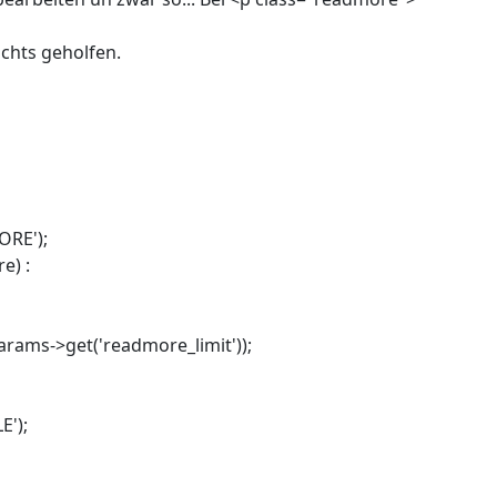
ichts geholfen.
RE');
e) :
$params->get('readmore_limit'));
');