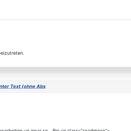
eizutreten.
inter Text (ohne Abs
bearbeiten un zwar so... Bei <p class="readmore">