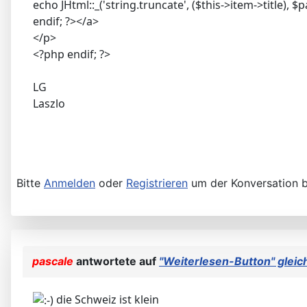
echo JHtml::_('string.truncate', ($this->item->title), 
endif; ?></a>
</p>
<?php endif; ?>
LG
Laszlo
Bitte
Anmelden
oder
Registrieren
um der Konversation b
pascale
antwortete auf
"Weiterlesen-Button" gleic
die Schweiz ist klein