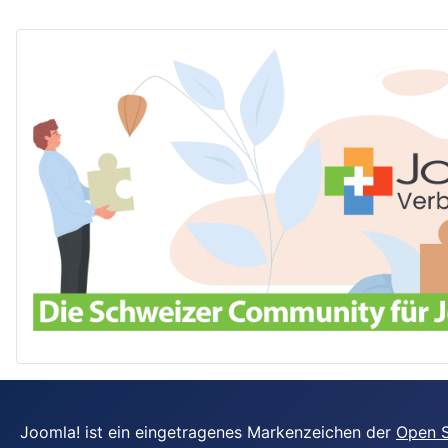
Joomla! ist ein eingetragenes Markenzeichen der
Open S