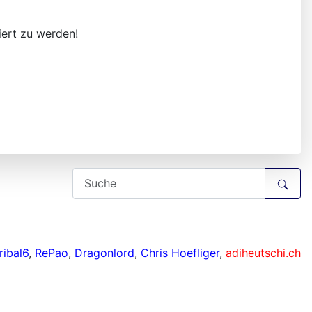
iert zu werden!
ribal6
,
RePao
,
Dragonlord
,
Chris Hoefliger
,
adiheutschi.ch