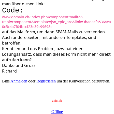
man über diesen Link:
Code:
www.domain.ch/index.php/component/mailto/?
tmpl=component&template=jsn_epic_pro&link=3badacfa5364ea
0c5c4a7f04bccf23e39c99698e
auf das Mailform, um dann SPAM-Mails zu versenden.
Auch andere Seiten, mit anderen Templates, sind
betroffen.
Kennt jemand das Problem, bzw hat einen
Lösungsansatz, dass man dieses Form nicht mehr direkt
aufrufen kann?
Danke und Gruss
Richard
Bitte
Anmelden
oder
Registrieren
um der Konversation beizutreten.
crimle
Offline