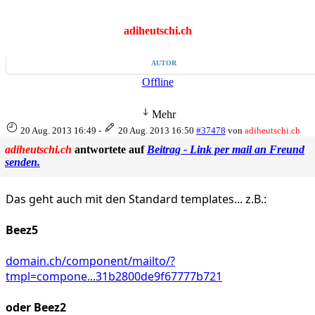
adiheutschi.ch
AUTOR
Offline
Mehr
20 Aug. 2013 16:49
-
20 Aug. 2013 16:50
#37478
von
adiheutschi.ch
adiheutschi.ch
antwortete auf
Beitrag - Link per mail an Freund
senden.
Das geht auch mit den Standard templates... z.B.:
Beez5
domain.ch/component/mailto/?
tmpl=compone...31b2800de9f67777b721
oder Beez2