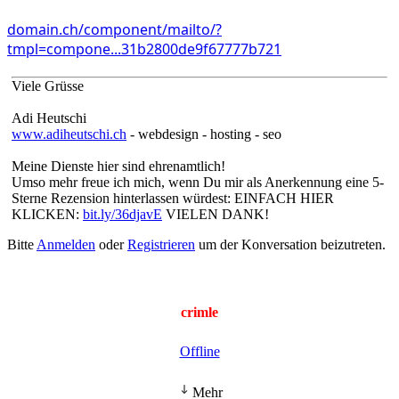
domain.ch/component/mailto/?
tmpl=compone...31b2800de9f67777b721
Viele Grüsse
Adi Heutschi
www.adiheutschi.ch
- webdesign - hosting - seo
Meine Dienste hier sind ehrenamtlich!
Umso mehr freue ich mich, wenn Du mir als Anerkennung eine 5-
Sterne Rezension hinterlassen würdest: EINFACH HIER
KLICKEN:
bit.ly/36djavE
VIELEN DANK!
Bitte
Anmelden
oder
Registrieren
um der Konversation beizutreten.
crimle
Offline
Mehr