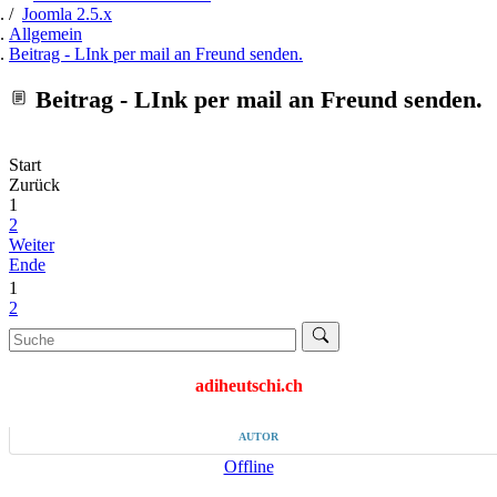
Joomla 2.5.x
Allgemein
Beitrag - LInk per mail an Freund senden.
Beitrag - LInk per mail an Freund senden.
Start
Zurück
1
2
Weiter
Ende
1
2
adiheutschi.ch
AUTOR
Offline