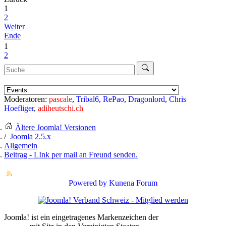
1
2
Weiter
Ende
1
2
Moderatoren:
pascale
,
Tribal6
,
RePao
,
Dragonlord
,
Chris
Hoefliger
,
adiheutschi.ch
Ältere Joomla! Versionen
Joomla 2.5.x
Allgemein
Beitrag - LInk per mail an Freund senden.
Powered by
Kunena Forum
Joomla! ist ein eingetragenes Markenzeichen der
Open Source