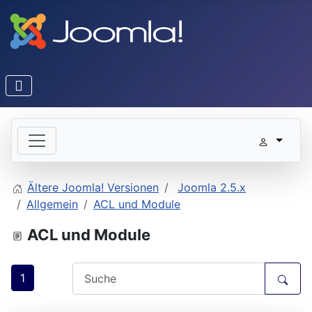
Ältere Joomla! Versionen
Joomla 2.5.x
Allgemein
ACL und Module
ACL und Module
1