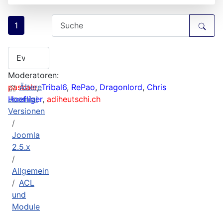
1
Moderatoren:
pascale
Ältere
,
Tribal6
,
RePao
,
Dragonlord
,
Chris
Hoefliger
Joomla!
,
adiheutschi.ch
Versionen
Joomla
2.5.x
Allgemein
ACL
und
Module