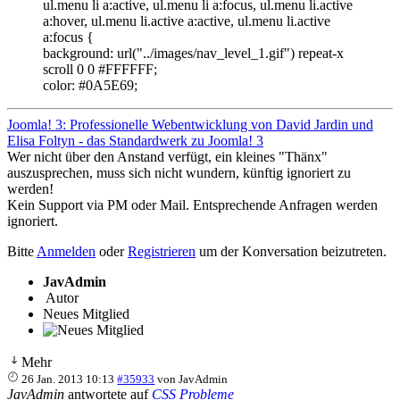
ul.menu li a:active, ul.menu li a:focus, ul.menu li.active
a:hover, ul.menu li.active a:active, ul.menu li.active
a:focus {
background: url("../images/nav_level_1.gif") repeat-x
scroll 0 0 #FFFFFF;
color: #0A5E69;
Joomla! 3: Professionelle Webentwicklung von David Jardin und
Elisa Foltyn - das Standardwerk zu Joomla! 3
Wer nicht über den Anstand verfügt, ein kleines "Thänx"
auszusprechen, muss sich nicht wundern, künftig ignoriert zu
werden!
Kein Support via PM oder Mail. Entsprechende Anfragen werden
ignoriert.
Bitte
Anmelden
oder
Registrieren
um der Konversation beizutreten.
JavAdmin
Autor
Neues Mitglied
Mehr
26 Jan. 2013 10:13
#35933
von
JavAdmin
JavAdmin
antwortete auf
CSS Probleme