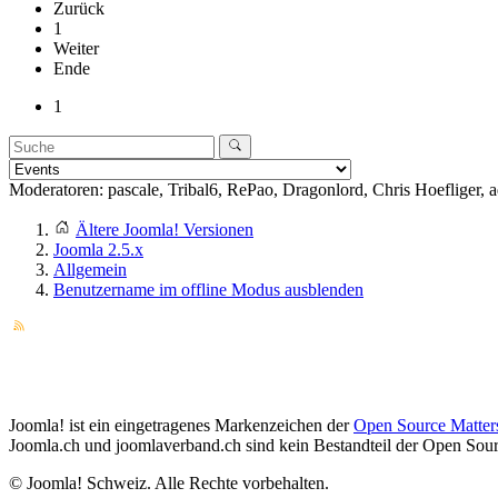
Zurück
1
Weiter
Ende
1
Moderatoren:
pascale
,
Tribal6
,
RePao
,
Dragonlord
,
Chris Hoefliger
,
a
Ältere Joomla! Versionen
Joomla 2.5.x
Allgemein
Benutzername im offline Modus ausblenden
Joomla! ist ein eingetragenes Markenzeichen der
Open Source Matter
Joomla.ch und joomlaverband.ch sind kein Bestandteil der Open Sourc
© Joomla! Schweiz. Alle Rechte vorbehalten.