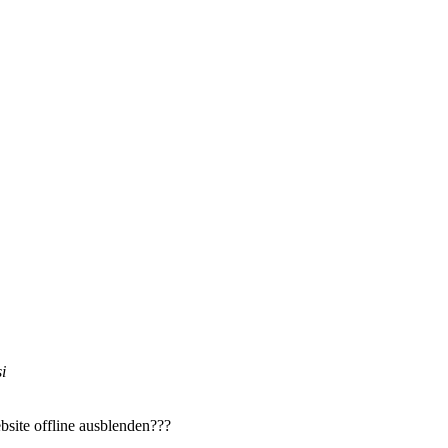
i
site offline ausblenden???