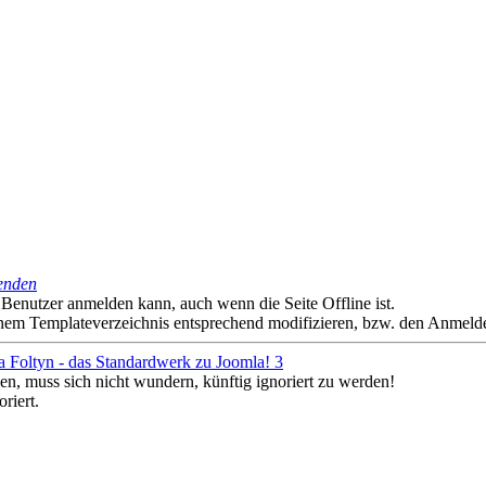
enden
er Benutzer anmelden kann, auch wenn die Seite Offline ist.
deinem Templateverzeichnis entsprechend modifizieren, bzw. den Anmel
a Foltyn - das Standardwerk zu Joomla! 3
en, muss sich nicht wundern, künftig ignoriert zu werden!
riert.