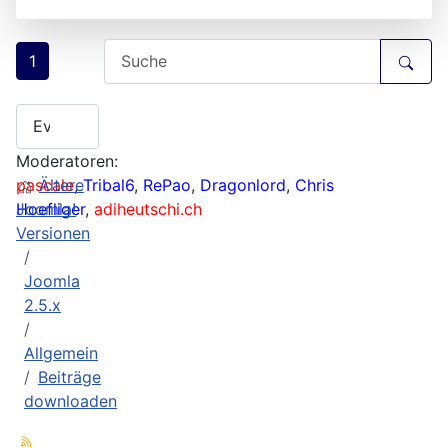
1
Moderatoren:
pascale
Ältere
,
Tribal6
,
RePao
,
Dragonlord
,
Chris
Hoefliger
Joomla!
,
adiheutschi.ch
Versionen
Joomla
2.5.x
Allgemein
Beiträge
downloaden