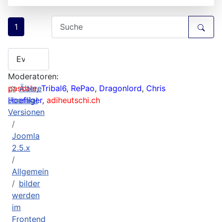
1
Moderatoren:
pascale
Ältere
,
Tribal6
,
RePao
,
Dragonlord
,
Chris
Hoefliger
Joomla!
,
adiheutschi.ch
Versionen
Joomla
2.5.x
Allgemein
bilder
werden
im
Frontend