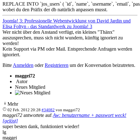
REPLACE INTO `jos_users` ( `id`, `name`, `username`, `email`, `passwo
wobei du den Präfix der db natürlich anpassen musst.
Joomla! 3: Professionelle Webentwicklung von David Jardin und
Elisa Foltyn - das Standardwerk zu Joomla! 3
Wer nicht über den Anstand verfügt, ein kleines "Thänx"
auszusprechen, muss sich nicht wundern, künftig ignoriert zu
werden!
Kein Support via PM oder Mail. Entsprechende Anfragen werden
ignoriert.
Bitte
Anmelden
oder
Registrieren
um der Konversation beizutreten.
maggei72
Autor
Neues Mitglied
Mehr
02 Feb. 2012 20:28
#34082
von
maggei72
maggei72
antwortete auf
Aw: benutzername + passwort weck!
[gelöst]
super besten dank, funktioniert wieder!
lg
maggei