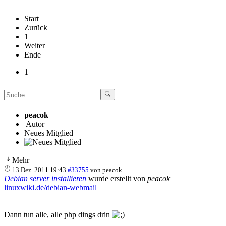
Start
Zurück
1
Weiter
Ende
1
peacok
Autor
Neues Mitglied
Mehr
13 Dez. 2011 19:43
#33755
von
peacok
Debian server installieren
wurde erstellt von
peacok
linuxwiki.de/debian-webmail
Dann tun alle, alle php dings drin