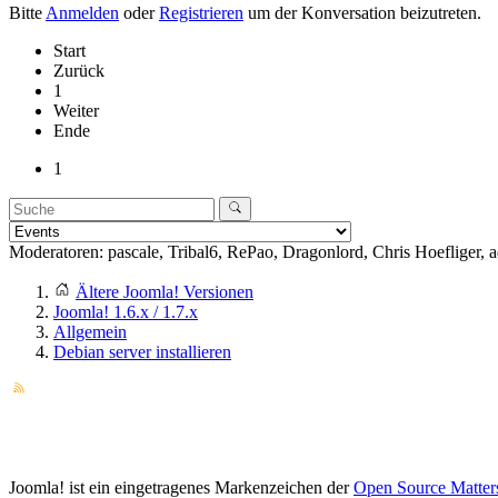
Bitte
Anmelden
oder
Registrieren
um der Konversation beizutreten.
Start
Zurück
1
Weiter
Ende
1
Moderatoren:
pascale
,
Tribal6
,
RePao
,
Dragonlord
,
Chris Hoefliger
,
a
Ältere Joomla! Versionen
Joomla! 1.6.x / 1.7.x
Allgemein
Debian server installieren
Joomla! ist ein eingetragenes Markenzeichen der
Open Source Matter