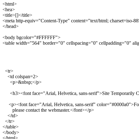
<html>

<hea>

<title>[]</title>

<meta http-equiv="Content-Type" content="text/html; charset=iso-88
</head>

<body bgcolor="#FFFFFF">

<table width="564" border="0" cellspacing="0" cellpadding="0" alig
  <tr>

    <td colspan=2>

      <p>&nbsp;</p>

      <h3><font face="Arial, Helvetica, sans-serif">Site Temporarily 
     <p><font face="Arial, Helvetica, sans-serif" color="#0000a0">For
        please contact the webmaster.</font></p>

    </td>

  </tr>

</table>

</body>

</html>