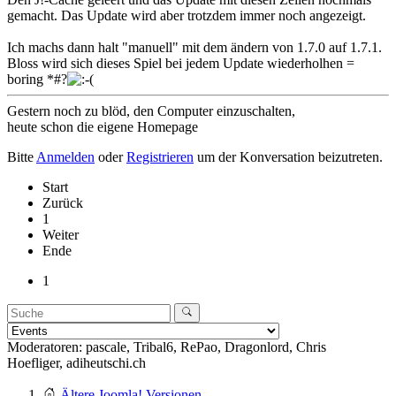
gemacht. Das Update wird aber trotzdem immer noch angezeigt.
Ich machs dann halt "manuell" mit dem ändern von 1.7.0 auf 1.7.1.
Bloss wird sich dieses Spiel bei jedem Update wiederholhen =
boring *#?
Gestern noch zu blöd, den Computer einzuschalten,
heute schon die eigene Homepage
Bitte
Anmelden
oder
Registrieren
um der Konversation beizutreten.
Start
Zurück
1
Weiter
Ende
1
Moderatoren:
pascale
,
Tribal6
,
RePao
,
Dragonlord
,
Chris
Hoefliger
,
adiheutschi.ch
Ältere Joomla! Versionen