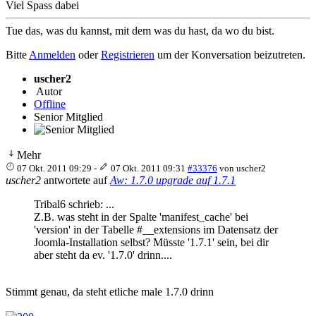
Viel Spass dabei
Tue das, was du kannst, mit dem was du hast, da wo du bist.
Bitte
Anmelden
oder
Registrieren
um der Konversation beizutreten.
uscher2
Autor
Offline
Senior Mitglied
Mehr
07 Okt. 2011 09:29
-
07 Okt. 2011 09:31
#33376
von
uscher2
uscher2
antwortete auf
Aw: 1.7.0 upgrade auf 1.7.1
Tribal6 schrieb: ...
Z.B. was steht in der Spalte 'manifest_cache' bei
'version' in der Tabelle #__extensions im Datensatz der
Joomla-Installation selbst? Müsste '1.7.1' sein, bei dir
aber steht da ev. '1.7.0' drinn....
Stimmt genau, da steht etliche male 1.7.0 drinn