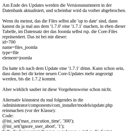
Am Ende des Updates werden die Versionsnummern in der
Datenbank aktualisiert, und scheinbar wird da vorher abgebrochen.
Wenn du meinst, das die Files selbst alle 'up to date' sind, dann
kannst du ja mal aus dem '1.7.0' eine '1.7.1' machen, in eben dieser
Tabelle, im Datensatz der das Joomla selbst rsp. die Core-Files
repräsentiert. Das ist bei mir dieser:
id=700
name=files_joomla
type=file
element=joomla
Da hatte ich nach dem Update eine '1.7.1' drinn. Kann schon sein,
dass dann bei dir keine neuen Core-Updates mehr angezeigt
werden, bis die 1.7.2 kommt.
Aber wirklich sauber ist diese Vorgehensweise schon nicht.
Alternativ könnstest du mal folgendes in die
/administrator/components/com_installer/models/update.php
reinmachen (vor der Klasse):
Code:
@ini_set('max_execution_time', '300');

@ini_set('ignore_user_abort', '1');