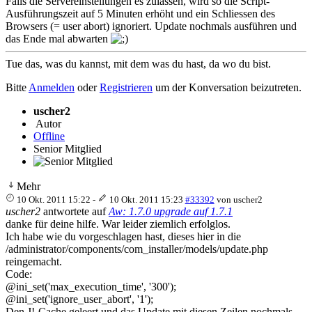
Falls die Servereinstellungen es zulassen, wird so die Script-
Ausführungszeit auf 5 Minuten erhöht und ein Schliessen des
Browsers (= user abort) ignoriert. Update nochmals ausführen und
das Ende mal abwarten
Tue das, was du kannst, mit dem was du hast, da wo du bist.
Bitte
Anmelden
oder
Registrieren
um der Konversation beizutreten.
uscher2
Autor
Offline
Senior Mitglied
Mehr
10 Okt. 2011 15:22
-
10 Okt. 2011 15:23
#33392
von
uscher2
uscher2
antwortete auf
Aw: 1.7.0 upgrade auf 1.7.1
danke für deine hilfe. War leider ziemlich erfolglos.
Ich habe wie du vorgeschlagen hast, dieses hier in die
/administrator/components/com_installer/models/update.php
reingemacht.
Code:
@ini_set('max_execution_time', '300');

@ini_set('ignore_user_abort', '1');
Den J!-Cache geleert und das Update mit diesen Zeilen nochmals