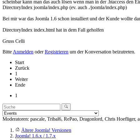
scheinbar kann man das auch lösen wenn man in der .htaccess den Ei
DirectoryIndex joomla/index.php (ev. auch ./joomla/index.php)
Bei mir war das Joomla 1.6 schon installiert und der Kunde wollte 
DirectoryIndex index.html hat in dem Fall geholfen
Gruss Celli
Bitte
Anmelden
oder
Registrieren
um der Konversation beizutreten.
Start
Zurück
1
Weiter
Ende
1
Moderatoren:
pascale
,
Tribal6
,
RePao
,
Dragonlord
,
Chris Hoefliger
,
a
Ältere Joomla! Versionen
Joomla! 1.6.x / 1.7.x