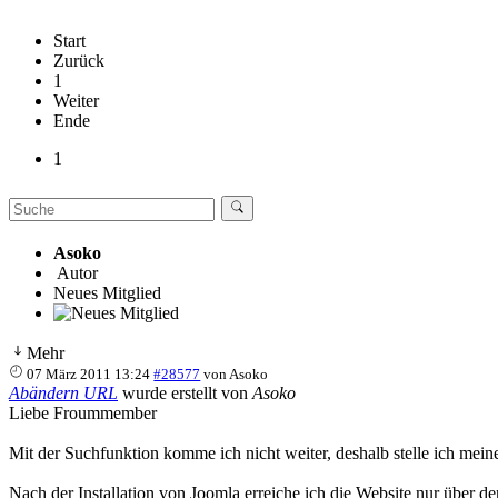
Start
Zurück
1
Weiter
Ende
1
Asoko
Autor
Neues Mitglied
Mehr
07 März 2011 13:24
#28577
von
Asoko
Abändern URL
wurde erstellt von
Asoko
Liebe Froummember
Mit der Suchfunktion komme ich nicht weiter, deshalb stelle ich mein
Nach der Installation von Joomla erreiche ich die Website nur über de