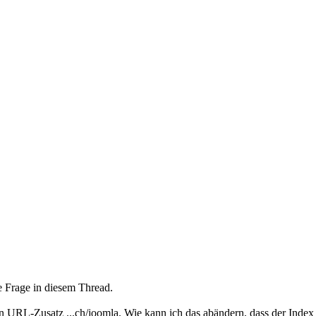
e Frage in diesem Thread.
n URL-Zusatz ...ch/joomla. Wie kann ich das abändern, dass der Index di