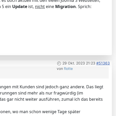
es doch aktuell mit den vielen Joomla 3 Webseiten,
a 5 ein
Update
ist,
nicht
eine
Migration
. Sprich:
29 Okt. 2023 21:23
#51363
von
flotte
ungen mit Kunden sind jedoch ganz andere. Das liegt
runngen sind mehr als nur fragwürdig (im
das gar nicht weiter ausführen, zumal ich das bereits
ationen, wo man schon wenige Tage später