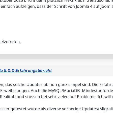
ober 2025 bricht dann plötzlich Hektik aus. Genauso läuft 
h einfach aufzeigen, dass der Schritt von Joomla 4 auf Jooml
eizutreten.
a 5.0.0 Erfahrungsbericht
n, das solche Updates ab nun ganz simpel sind. Die Erfahr
d Erweiterungen. Auch die MySQL/MariaDB -Mindestanforde
alität) und stossen bei sehr vielen auf Probleme. Ich will 
r besser getestet wurde als diverse vorherige Updates/Migr