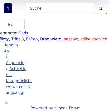
1
eratoren:
Chris
liger
,
Tribal6
,
RePao
,
Dragonlord
,
pascale
,
adiheutschi.ch
Joomla
4.x
Allgemein
Artikel in
der
Kategorieliste
werden nicht
angezeigt
Powered by
Kunena Forum