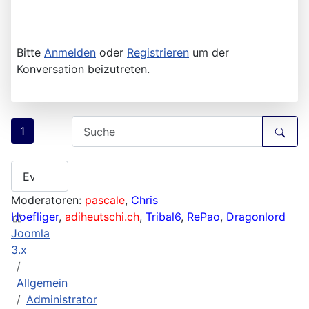
Bitte
Anmelden
oder
Registrieren
um der
Konversation beizutreten.
1
Moderatoren:
pascale
,
Chris
Hoefliger
,
adiheutschi.ch
,
Tribal6
,
RePao
,
Dragonlord
Joomla
3.x
Allgemein
Administrator