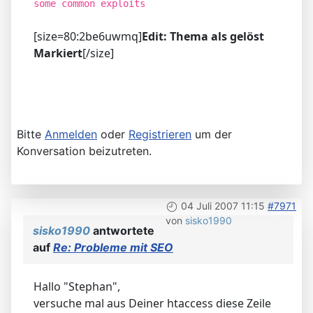
[size=80:2be6uwmq]
Edit: Thema als gelöst
Markiert
[/size]
Bitte
Anmelden
oder
Registrieren
um der
Konversation beizutreten.
04 Juli 2007 11:15
#7971
von
sisko1990
sisko1990
antwortete
auf
Re: Probleme mit SEO
Hallo "Stephan",
versuche mal aus Deiner htaccess diese Zeile