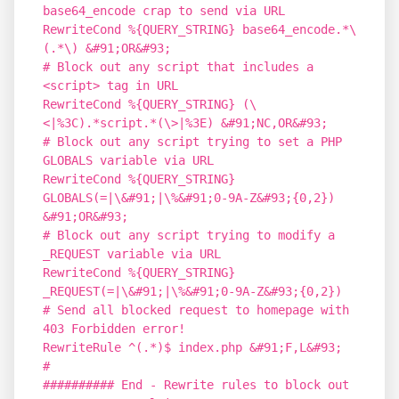
base64_encode crap to send via URL
RewriteCond %{QUERY_STRING} base64_encode.*\
(.*\) &#91;OR&#93;
# Block out any script that includes a
<script> tag in URL
RewriteCond %{QUERY_STRING} (\
<|%3C).*script.*(\>|%3E) &#91;NC,OR&#93;
# Block out any script trying to set a PHP
GLOBALS variable via URL
RewriteCond %{QUERY_STRING}
GLOBALS(=|\&#91;|\%&#91;0-9A-Z&#93;{0,2})
&#91;OR&#93;
# Block out any script trying to modify a
_REQUEST variable via URL
RewriteCond %{QUERY_STRING}
_REQUEST(=|\&#91;|\%&#91;0-9A-Z&#93;{0,2})
# Send all blocked request to homepage with
403 Forbidden error!
RewriteRule ^(.*)$ index.php &#91;F,L&#93;
#
########## End - Rewrite rules to block out