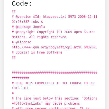
Code:
##
# @version $Id: htaccess.txt 5973 2006-12-11
01:26:33Z robs $
# @package Joomla
# @copyright Copyright (C) 2005 Open Source
Matters. All rights reserved.
# @license
http://www.gnu.org/copyleft/gpl.html GNU/GPL
# Joomla! is Free Software
##
############################################
#########
# READ THIS COMPLETELY IF YOU CHOOSE TO USE
THIS FILE
#
# The line just below this section: 'Options
+FollowSymLinks' may cause problems
# with some server configurations. It is