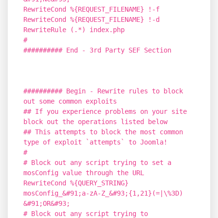
RewriteCond %{REQUEST_FILENAME} !-f
RewriteCond %{REQUEST_FILENAME} !-d
RewriteRule (.*) index.php
#
########## End - 3rd Party SEF Section
########## Begin - Rewrite rules to block
out some common exploits
## If you experience problems on your site
block out the operations listed below
## This attempts to block the most common
type of exploit `attempts` to Joomla!
#
# Block out any script trying to set a
mosConfig value through the URL
RewriteCond %{QUERY_STRING}
mosConfig_&#91;a-zA-Z_&#93;{1,21}(=|\%3D)
&#91;OR&#93;
# Block out any script trying to