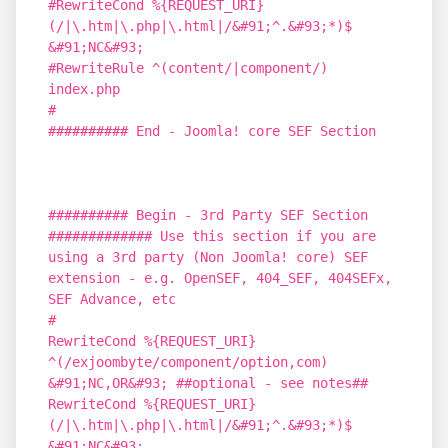
#RewriteCond %{REQUEST_URI}
(/|\.htm|\.php|\.html|/&#91;^.&#93;*)$
&#91;NC&#93;
#RewriteRule ^(content/|component/)
index.php
#
########## End - Joomla! core SEF Section
########## Begin - 3rd Party SEF Section
############# Use this section if you are
using a 3rd party (Non Joomla! core) SEF
extension - e.g. OpenSEF, 404_SEF, 404SEFx,
SEF Advance, etc
#
RewriteCond %{REQUEST_URI}
^(/exjoombyte/component/option,com)
&#91;NC,OR&#93; ##optional - see notes##
RewriteCond %{REQUEST_URI}
(/|\.htm|\.php|\.html|/&#91;^.&#93;*)$
&#91;NC&#93;