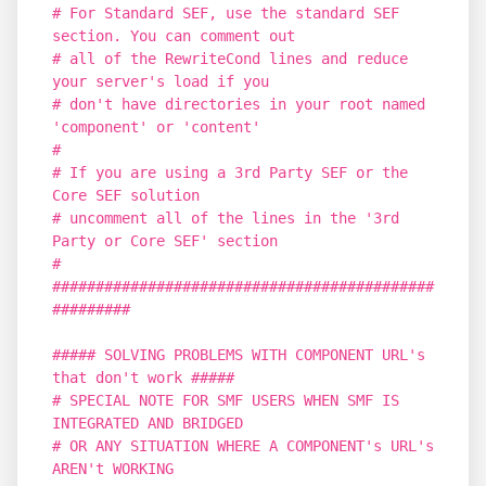
# For Standard SEF, use the standard SEF
section. You can comment out
# all of the RewriteCond lines and reduce
your server's load if you
# don't have directories in your root named
'component' or 'content'
#
# If you are using a 3rd Party SEF or the
Core SEF solution
# uncomment all of the lines in the '3rd
Party or Core SEF' section
#
############################################
#########
##### SOLVING PROBLEMS WITH COMPONENT URL's
that don't work #####
# SPECIAL NOTE FOR SMF USERS WHEN SMF IS
INTEGRATED AND BRIDGED
# OR ANY SITUATION WHERE A COMPONENT's URL's
AREN't WORKING