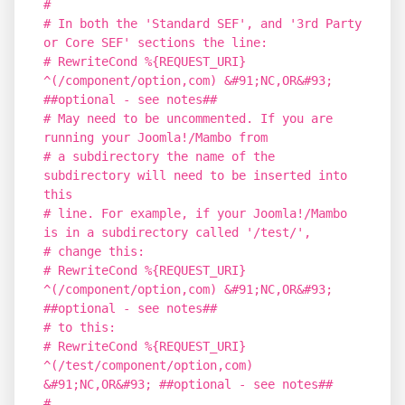
#
# In both the 'Standard SEF', and '3rd Party
or Core SEF' sections the line:
# RewriteCond %{REQUEST_URI}
^(/component/option,com) &#91;NC,OR&#93;
##optional - see notes##
# May need to be uncommented. If you are
running your Joomla!/Mambo from
# a subdirectory the name of the
subdirectory will need to be inserted into
this
# line. For example, if your Joomla!/Mambo
is in a subdirectory called '/test/',
# change this:
# RewriteCond %{REQUEST_URI}
^(/component/option,com) &#91;NC,OR&#93;
##optional - see notes##
# to this:
# RewriteCond %{REQUEST_URI}
^(/test/component/option,com)
&#91;NC,OR&#93; ##optional - see notes##
#