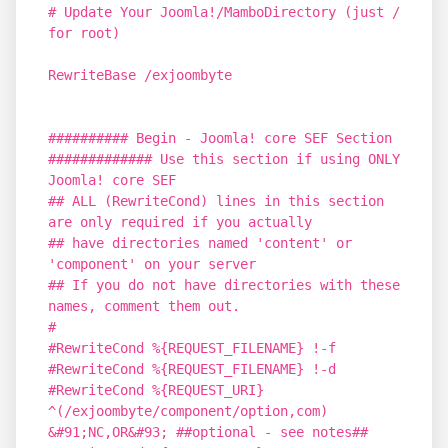
# Update Your Joomla!/MamboDirectory (just /
for root)
RewriteBase /exjoombyte
########## Begin - Joomla! core SEF Section
############# Use this section if using ONLY
Joomla! core SEF
## ALL (RewriteCond) lines in this section
are only required if you actually
## have directories named 'content' or
'component' on your server
## If you do not have directories with these
names, comment them out.
#
#RewriteCond %{REQUEST_FILENAME} !-f
#RewriteCond %{REQUEST_FILENAME} !-d
#RewriteCond %{REQUEST_URI}
^(/exjoombyte/component/option,com)
&#91;NC,OR&#93; ##optional - see notes##