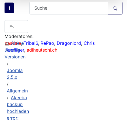
1
Moderatoren:
pascale
Ältere
,
Tribal6
,
RePao
,
Dragonlord
,
Chris
Hoefliger
Joomla!
,
adiheutschi.ch
Versionen
Joomla
2.5.x
Allgemein
Akeeba
backup
hochladen
error: